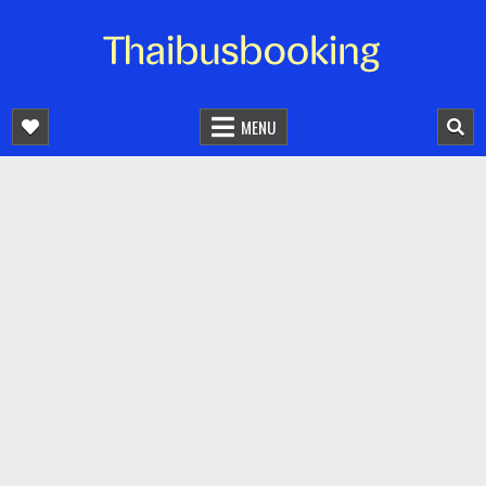
จองตั๋วรถออนไลน์ 24 ชั่วโมง
รถทัวร์ รถมินิบัส รถตู้
MENU