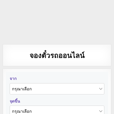
จองตั๋วรถออนไลน์