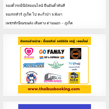
จองตั๋วรถมินิบัสออนไลน์ ยืนยันตั๋วทันที
จองรถทัวร์ ภูเก็ต ไป ตะกั่วป่า จ.พังงา
เพชรทักษิณขนส่ง เส้นทาง ด่านนอก – ภูเก็ต