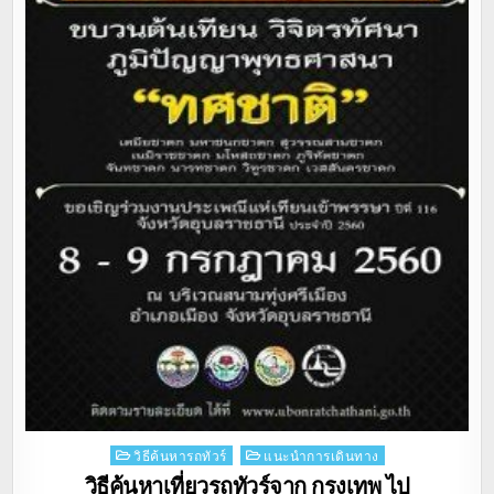
Posted
วิธีค้นหารถทัวร์
แนะนำการเดินทาง
in
วิธีค้นหาเที่ยวรถทัวร์จาก กรุงเทพ ไป