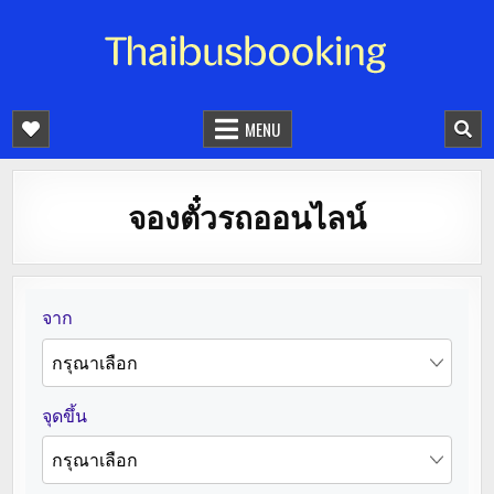
จองตั๋วรถออนไลน์ 24 ชั่วโมง
รถทัวร์ รถมินิบัส รถตู้
MENU
จองตั๋วรถออนไลน์