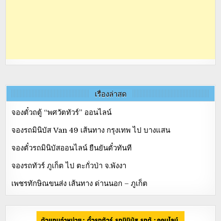
เรื่องล่าสุด
จองตั๋วถตู้ “พศวัตทัวร์” ออนไลน์
จองรถมินิบัส Van 49 เส้นทาง กรุงเทพ ไป บางแสน
จองตั๋วรถมินิบัสออนไลน์ ยืนยันตั๋วทันที
จองรถทัวร์ ภูเก็ต ไป ตะกั่วป่า จ.พังงา
เพชรทักษิณขนส่ง เส้นทาง ด่านนอก – ภูเก็ต