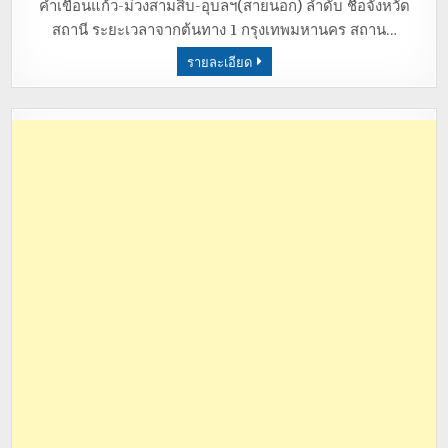
คำเขื่อนแก้ว-ม่วงสามสิบ-อุบลฯ(สายนอก) ลำดับ ชื่อจังหวัด
สถานี ระยะเวลาจากต้นทาง 1 กรุงเทพมหานคร สถาน…
รายละเอียด