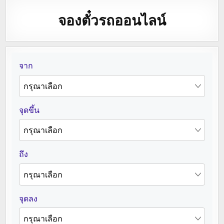
จองตั๋วรถออนไลน์