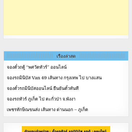
เรื่องล่าสุด
จองตั๋วถตู้ “พศวัตทัวร์” ออนไลน์
จองรถมินิบัส Van 49 เส้นทาง กรุงเทพ ไป บางแสน
จองตั๋วรถมินิบัสออนไลน์ ยืนยันตั๋วทันที
จองรถทัวร์ ภูเก็ต ไป ตะกั่วป่า จ.พังงา
เพชรทักษิณขนส่ง เส้นทาง ด่านนอก – ภูเก็ต