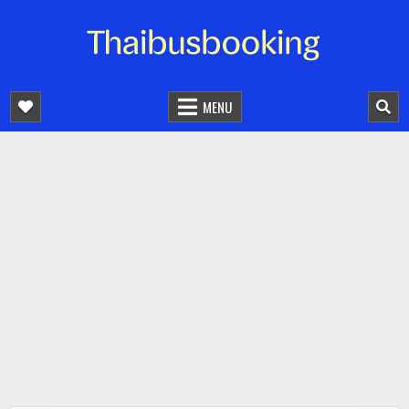
จองตั๋วรถออนไลน์ 24 ชั่วโมง
รถทัวร์ รถมินิบัส รถตู้
MENU