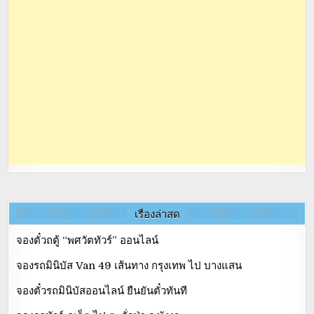
เรื่องล่าสุด
จองตั๋วถตู้ “พศวัตทัวร์” ออนไลน์
จองรถมินิบัส Van 49 เส้นทาง กรุงเทพ ไป บางแสน
จองตั๋วรถมินิบัสออนไลน์ ยืนยันตั๋วทันที