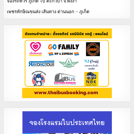
จองรถทัวร์ ภูเก็ต ไป ตะกั่วป่า จ.พังงา
เพชรทักษิณขนส่ง เส้นทาง ด่านนอก – ภูเก็ต