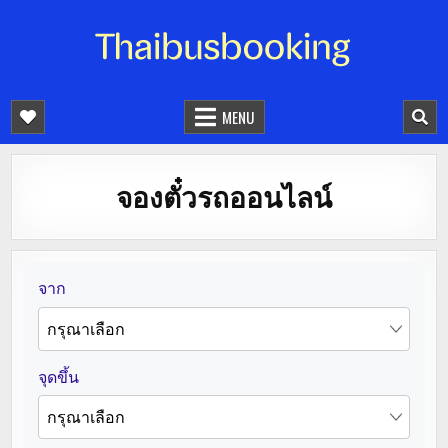
จองตั๋วรถออนไลน์ 24 ชั่วโมง
รถทัวร์ รถมินิบัส รถตู้
MENU
จองตั๋วรถออนไลน์