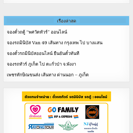
เรื่องล่าสุด
จองตั๋วถตู้ “พศวัตทัวร์” ออนไลน์
จองรถมินิบัส Van 49 เส้นทาง กรุงเทพ ไป บางแสน
จองตั๋วรถมินิบัสออนไลน์ ยืนยันตั๋วทันที
จองรถทัวร์ ภูเก็ต ไป ตะกั่วป่า จ.พังงา
เพชรทักษิณขนส่ง เส้นทาง ด่านนอก – ภูเก็ต