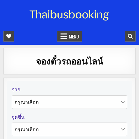
จองตั๋วรถออนไลน์ 24 ชั่วโมง
รถทัวร์ รถมินิบัส รถตู้
MENU
จองตั๋วรถออนไลน์