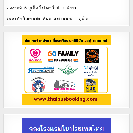
จองรถทัวร์ ภูเก็ต ไป ตะกั่วป่า จ.พังงา
เพชรทักษิณขนส่ง เส้นทาง ด่านนอก – ภูเก็ต