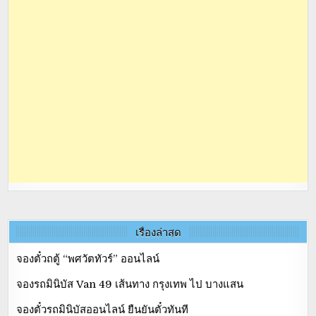
เรื่องล่าสุด
จองตั๋วถตู้ “พศวัตทัวร์” ออนไลน์
จองรถมินิบัส Van 49 เส้นทาง กรุงเทพ ไป บางแสน
จองตั๋วรถมินิบัสออนไลน์ ยืนยันตั๋วทันที