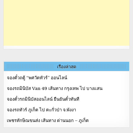
เรื่องล่าสุด
จองตั๋วถตู้ “พศวัตทัวร์” ออนไลน์
จองรถมินิบัส Van 49 เส้นทาง กรุงเทพ ไป บางแสน
จองตั๋วรถมินิบัสออนไลน์ ยืนยันตั๋วทันที
จองรถทัวร์ ภูเก็ต ไป ตะกั่วป่า จ.พังงา
เพชรทักษิณขนส่ง เส้นทาง ด่านนอก – ภูเก็ต