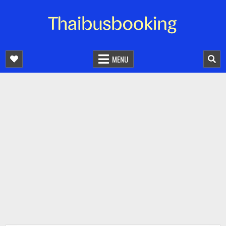
จองตั๋วรถออนไลน์ 24 ชั่วโมง
รถทัวร์ รถมินิบัส รถตู้
MENU