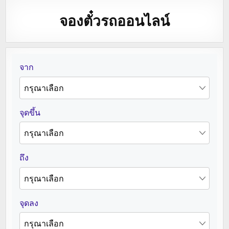
จองตั๋วรถออนไลน์