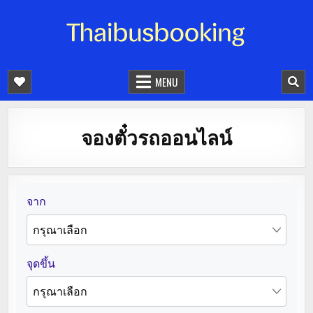
จองตั๋วรถออนไลน์ 24 ชั่วโมง
รถทัวร์ รถมินิบัส รถตู้
MENU
จองตั๋วรถออนไลน์