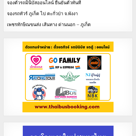
จองตั๋วรถมินิบัสออนไลน์ ยืนยันตั๋วทันที
จองรถทัวร์ ภูเก็ต ไป ตะกั่วป่า จ.พังงา
เพชรทักษิณขนส่ง เส้นทาง ด่านนอก – ภูเก็ต