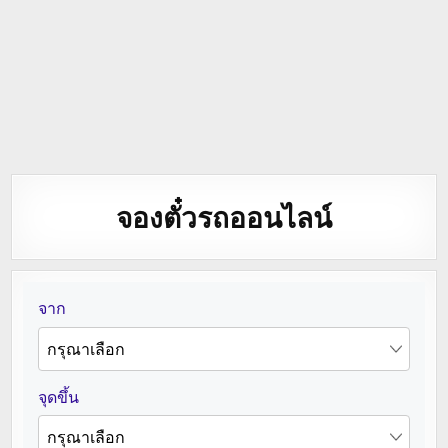
จองตั๋วรถออนไลน์