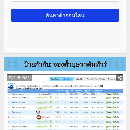
ป้ายกำกับ:
จองตั๋วบุษราคัมทัวร์
0
2864