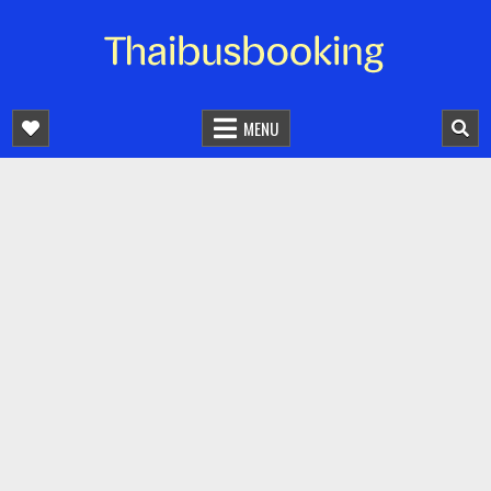
จองตั๋วรถออนไลน์ 24 ชั่วโมง
รถทัวร์ รถมินิบัส รถตู้
MENU