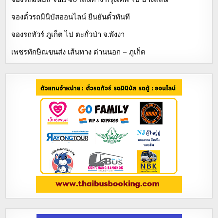
จองตั๋วรถมินิบัสออนไลน์ ยืนยันตั๋วทันที
จองรถทัวร์ ภูเก็ต ไป ตะกั่วป่า จ.พังงา
เพชรทักษิณขนส่ง เส้นทาง ด่านนอก – ภูเก็ต