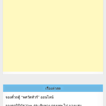
เรื่องล่าสุด
จองตั๋วถตู้ “พศวัตทัวร์” ออนไลน์
จองรถมินิบัส Van 49 เส้นทาง กรุงเทพ ไป บางแสน