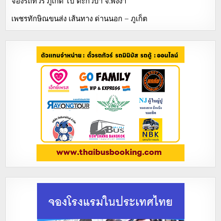
จองรถทัวร์ ภูเก็ต ไป ตะกั่วป่า จ.พังงา
เพชรทักษิณขนส่ง เส้นทาง ด่านนอก – ภูเก็ต