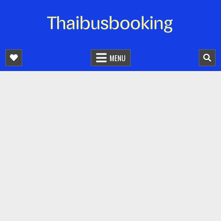
จองตั๋วรถออนไลน์ 24 ชั่วโมง
รถทัวร์ รถมินิบัส รถตู้
MENU