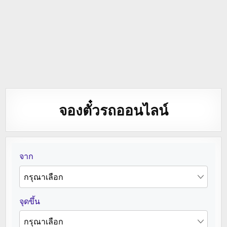
จองตั๋วรถออนไลน์