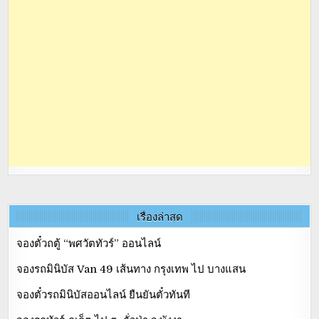
เรื่องล่าสุด
จองตั๋วถตู้ “พศวัตทัวร์” ออนไลน์
จองรถมินิบัส Van 49 เส้นทาง กรุงเทพ ไป บางแสน
จองตั๋วรถมินิบัสออนไลน์ ยืนยันตั๋วทันที