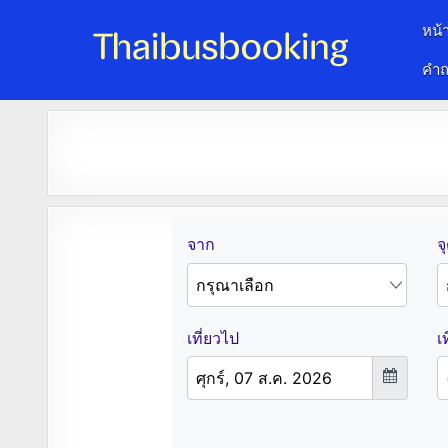
หน้
คำถ
จองตั๋วรถออนไลน์ 24 ชั่วโมง
รถทัวร์ รถมินิบัส รถตู้