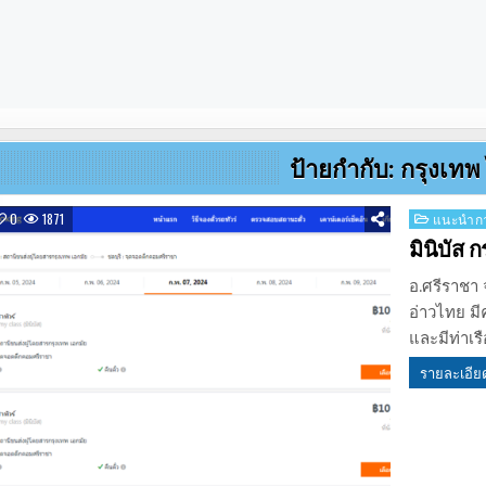
ป้ายกำกับ:
กรุงเทพ
Posted
0
1871
แนะนำกา
in
มินิบัส 
อ.ศรีราชา 
อ่าวไทย มี
และมีท่าเ
รายละเอีย