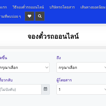
าแรก
วิธีจองตั๋วรถออนไลน์
บริษัทรถโดยสาร
เส้นทางยอดนิยม
ามที่พบบ่อย ๆ
จองตั๋วรถออนไลน์