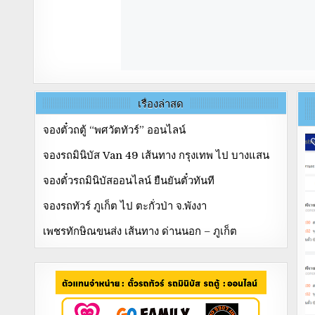
เรื่องล่าสุด
จองตั๋วถตู้ “พศวัตทัวร์” ออนไลน์
จองรถมินิบัส Van 49 เส้นทาง กรุงเทพ ไป บางแสน
จองตั๋วรถมินิบัสออนไลน์ ยืนยันตั๋วทันที
จองรถทัวร์ ภูเก็ต ไป ตะกั่วป่า จ.พังงา
เพชรทักษิณขนส่ง เส้นทาง ด่านนอก – ภูเก็ต