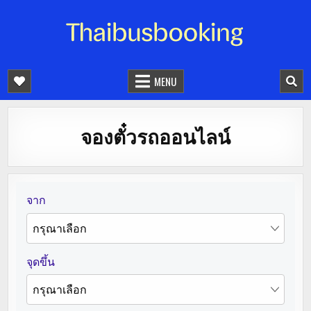
จองตั๋วรถออนไลน์ 24 ชั่วโมง
รถทัวร์ รถมินิบัส รถตู้
MENU
จองตั๋วรถออนไลน์