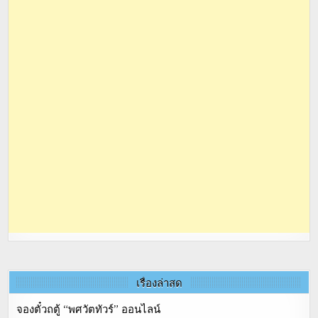
เรื่องล่าสุด
จองตั๋วถตู้ “พศวัตทัวร์” ออนไลน์