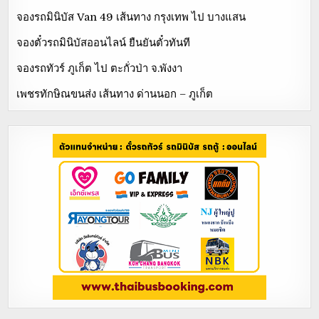
จองรถมินิบัส Van 49 เส้นทาง กรุงเทพ ไป บางแสน
จองตั๋วรถมินิบัสออนไลน์ ยืนยันตั๋วทันที
จองรถทัวร์ ภูเก็ต ไป ตะกั่วป่า จ.พังงา
เพชรทักษิณขนส่ง เส้นทาง ด่านนอก – ภูเก็ต