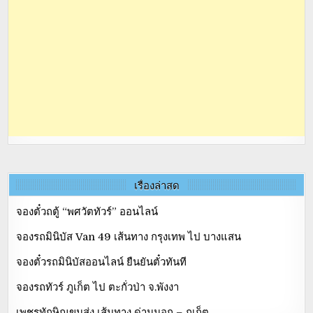
เรื่องล่าสุด
จองตั๋วถตู้ “พศวัตทัวร์” ออนไลน์
จองรถมินิบัส Van 49 เส้นทาง กรุงเทพ ไป บางแสน
จองตั๋วรถมินิบัสออนไลน์ ยืนยันตั๋วทันที
จองรถทัวร์ ภูเก็ต ไป ตะกั่วป่า จ.พังงา
เพชรทักษิณขนส่ง เส้นทาง ด่านนอก – ภูเก็ต