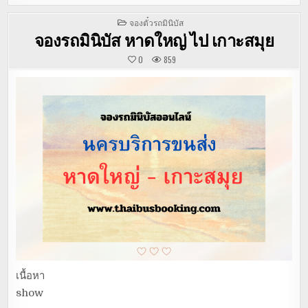
POSTED
จองตั๋วรถมินิบัส
IN
จองรถมินิบัส หาดใหญ่ ไป เกาะสมุย
0
859
เนื้อหา
show