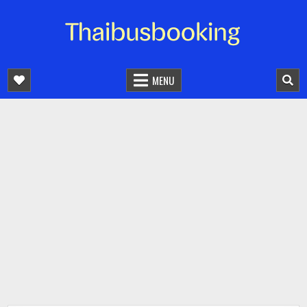
จองตั๋วรถออนไลน์ 24 ชั่วโมง
รถทัวร์ รถมินิบัส รถตู้
MENU