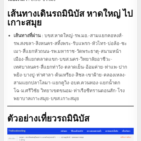
เส้นทางเดินรถมินิบัส หาดใหญ่ ไป
เกาะสมุย
เส้นทางที่ผ่าน
: บขส.หาดใหญ่-รพ.มอ.-สามแยกคอหงส์-
รพ.สงขลา-สิงหนคร-สทิ้งพระ-รับแพรก-หัวไทร-บ่อล้อ-ชะ
เมา-สี่แยกหัวถนน-รพ.มหาราช-วัดพระธาตุ-สนามหน้า
เมือง-สี่แยกตลาดแขก-บขส.นคร-วิทยาลัยอาชีวะ-
เทศบาลนคร-สี่แยกท่าวัง-ตลาดเย็น-อ้อมค่าย-ท่าแพ-ปาก
พยิง-บางปู-ท่าศาลา-ต้นเหรียง-สิชล-เขาฝ้าย-คลองเหลง-
สามแยกปลาโลมา-แยกคูวิง-อบต.ควนทอง-แยกน้ำตก
โฉ-ม.ศรีวิชัย วิทยาเขตขนอม-ท่าเรือซีทรานดอนสัก-โรง
พยาบาลเกาะสมุย-บขส.เกาะสมุย
ตัวอย่างเที่ยวรถมินิบัส