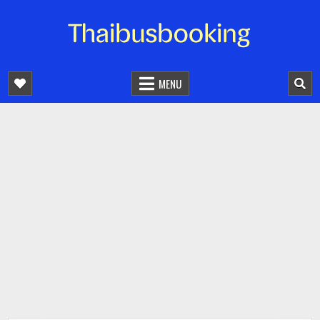
จองตั๋วรถออนไลน์ 24 ชั่วโมง
รถทัวร์ รถมินิบัส รถตู้
MENU