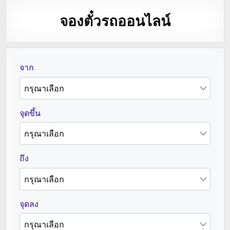
จองตั๋วรถออนไลน์