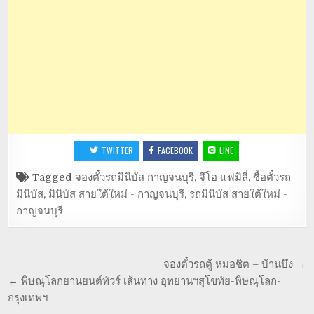
TWITTER
FACEBOOK
LINE
Tagged
จองตั๋วรถมินิบัส กาญจนบุรี
,
จีโอ แฟมิลี่
,
ซื้อตั๋วรถ
มินิบัส
,
มินิบัส สายใต้ใหม่ - กาญจนบุรี
,
รถมินิบัส สายใต้ใหม่ -
กาญจนบุรี
จองตั๋วรถตู้ หมอชิต – บ้านบึง →
← พิษณุโลกยานยนต์ทัวร์ เส้นทาง อุทยานฯสุโขทัย-พิษณุโลก-
กรุงเทพฯ