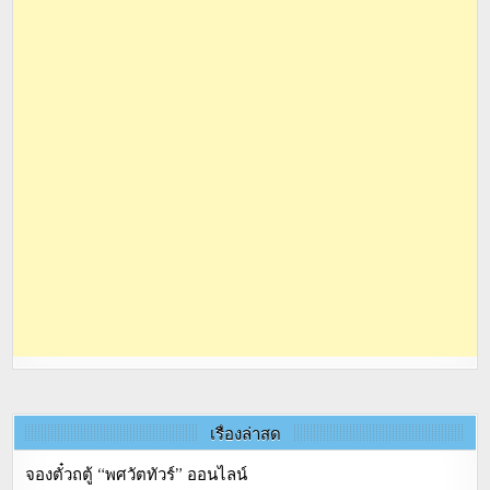
เรื่องล่าสุด
จองตั๋วถตู้ “พศวัตทัวร์” ออนไลน์