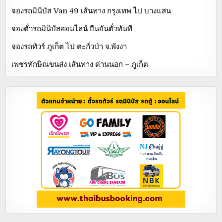
จองรถมินิบัส Van 49 เส้นทาง กรุงเทพ ไป บางแสน
จองตั๋วรถมินิบัสออนไลน์ ยืนยันตั๋วทันที
จองรถทัวร์ ภูเก็ต ไป ตะกั่วป่า จ.พังงา
เพชรทักษิณขนส่ง เส้นทาง ด่านนอก – ภูเก็ต