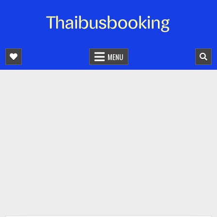
จองตั๋วรถออนไลน์ 24 ชั่วโมง
รถทัวร์ รถมินิบัส รถตู้
MENU