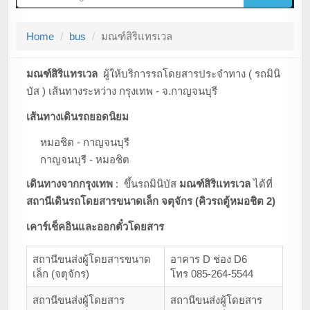
g
g
Home
bus
มณฑ์สิริแทรเวล
l
e
n
มณฑ์สิริแทรเวล
ผู้ให้บริการรถโดยสารประจำทาง ( รถมินิ
a
บัส ) เส้นทางระหว่าง กรุงเทพ - จ.กาญจนบุรี
v
เส้นทางเดินรถยอดนิยม
i
g
หมอชิต - กาญจนบุรี
a
กาญจนบุรี - หมอชิต
t
เดินทางจากกรุงเทพ
: ขึ้นรถมินิบัส
มณฑ์สิริแทรเวล
ได้ที่
i
สถานีเดินรถโดยสารขนาดเล็ก จตุจักร (คิวรถตู้หมอชิต 2)
o
เคาร์เช็คอินและออกตั๋วโดยสาร
n
สถานีขนส่งผู้โดยสารขนาด
อาคาร D ช่อง D6
เล็ก (จตุจักร)
โทร 085-264-5544
สถานีขนส่งผู้โดยสาร
สถานีขนส่งผู้โดยสาร