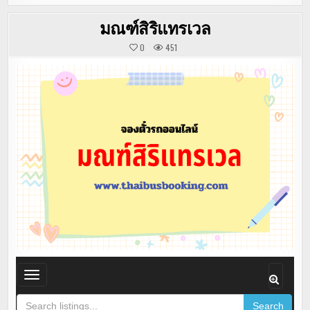
มณฑ์สิริแทรเวล
0
451
T
o
Search