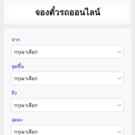
จองตั๋วรถออนไลน์