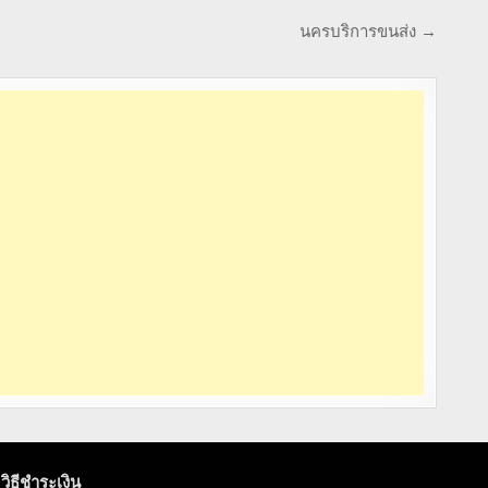
นครบริการขนส่ง →
วิธีชำระเงิน