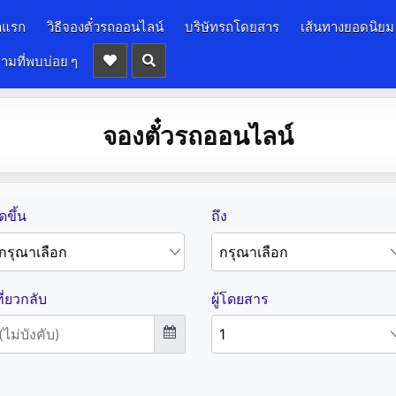
าแรก
วิธีจองตั๋วรถออนไลน์
บริษัทรถโดยสาร
เส้นทางยอดนิยม
ามที่พบบ่อย ๆ
จองตั๋วรถออนไลน์