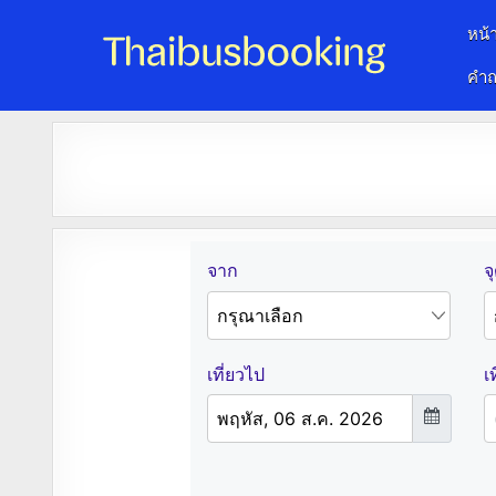
หน้
คำถ
จองตั๋วรถออนไลน์ 24 ชั่วโมง
รถทัวร์ รถมินิบัส รถตู้