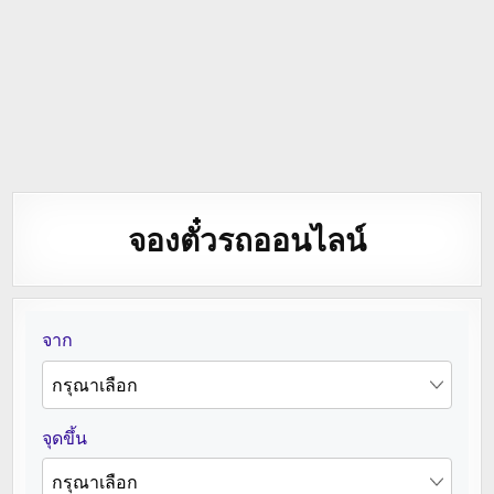
จองตั๋วรถออนไลน์