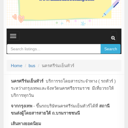
T
o
Search
g
g
Home
bus
นครศรีร่มเย็นทัวร์
l
e
n
นครศรีร่มเย็นทัวร์
บริการรถโดยสารประจำทาง ( รถทัวร์ )
a
ระหว่างกรุงเทพและจังหวัดนครศรีธรรมราช มีเที่ยวรถให้
v
บริการทุกวัน
i
จากกรุงเทพ
- ขึ้นรถบริษัทนครศรีร่มเย็นทัวร์ได้ที่
สถานี
g
ขนส่งผู้โดยสารสายใต้ ถ.บรมราชชนนี
a
t
เส้นทางยอดนิยม