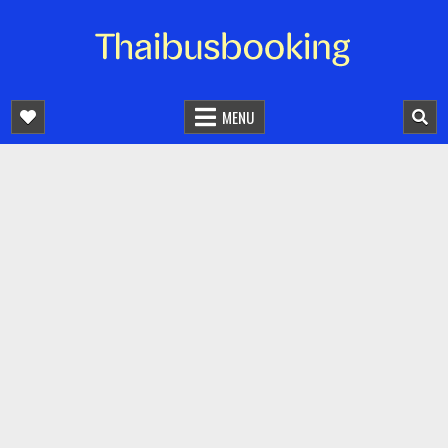
จองตั๋วรถออนไลน์ 24 ชั่วโมง
รถทัวร์ รถมินิบัส รถตู้
MENU