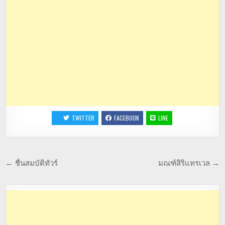
TWITTER
FACEBOOK
LINE
← ชื่นสมบัติทัวร์
มณฑ์สิริแทรเวล →