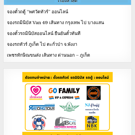
จองตั๋วถตู้ “พศวัตทัวร์” ออนไลน์
จองรถมินิบัส Van 49 เส้นทาง กรุงเทพ ไป บางแสน
จองตั๋วรถมินิบัสออนไลน์ ยืนยันตั๋วทันที
จองรถทัวร์ ภูเก็ต ไป ตะกั่วป่า จ.พังงา
เพชรทักษิณขนส่ง เส้นทาง ด่านนอก – ภูเก็ต