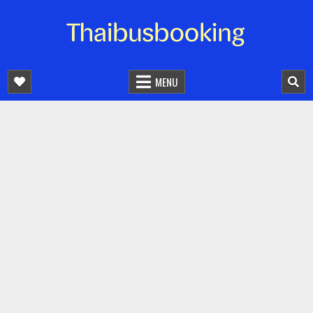
จองตั๋วรถออนไลน์ 24 ชั่วโมง
รถทัวร์ รถมินิบัส รถตู้
MENU