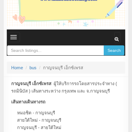
T
o
Search
g
g
Home
bus
กาญจนบุรี เอ็กซ์เพรส
l
e
n
กาญจนบุรี เอ็กซ์เพรส
ผู้ให้บริการรถโดยสารประจำทาง (
a
รถมินิบัส ) เส้นทางระหว่าง กรุงเทพ และ จ.กาญจนบุรี
v
เส้นทางเดินทางรถ
i
g
หมอชิต - กาญจนบุรี
a
สายใต้ใหม่ - กาญจนบุรี
t
กาญจนบุรี - สายใต้ใหม่