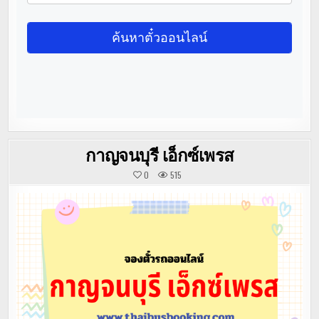
กาญจนบุรี เอ็กซ์เพรส
0
515