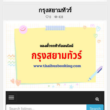
กรุงสยามทัวร์
0
438
T
o
Search