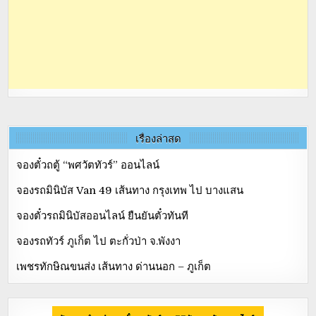
เรื่องล่าสุด
จองตั๋วถตู้ “พศวัตทัวร์” ออนไลน์
จองรถมินิบัส Van 49 เส้นทาง กรุงเทพ ไป บางแสน
จองตั๋วรถมินิบัสออนไลน์ ยืนยันตั๋วทันที
จองรถทัวร์ ภูเก็ต ไป ตะกั่วป่า จ.พังงา
เพชรทักษิณขนส่ง เส้นทาง ด่านนอก – ภูเก็ต