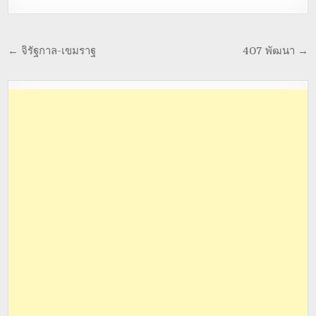
← จิรัฐกาล-เขมราฐ
407 พัฒนา →