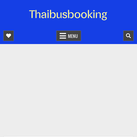
จองตั๋วรถออนไลน์ 24 ชั่วโมง
รถทัวร์ รถมินิบัส รถตู้
MENU