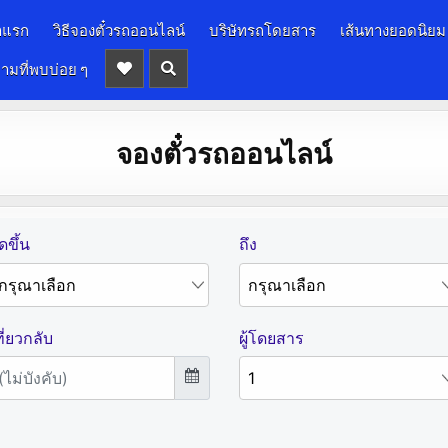
าแรก
วิธีจองตั๋วรถออนไลน์
บริษัทรถโดยสาร
เส้นทางยอดนิยม
ามที่พบบ่อย ๆ
จองตั๋วรถออนไลน์