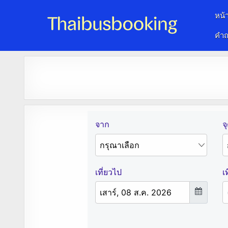
หน้
คำถ
จองตั๋วรถออนไลน์ 24 ชั่วโมง
รถทัวร์ รถมินิบัส รถตู้