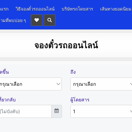
าแรก
วิธีจองตั๋วรถออนไลน์
บริษัทรถโดยสาร
เส้นทางยอดนิยม
ามที่พบบ่อย ๆ
จองตั๋วรถออนไลน์