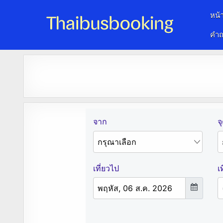
หน้
คำถ
จองตั๋วรถออนไลน์ 24 ชั่วโมง
รถทัวร์ รถมินิบัส รถตู้