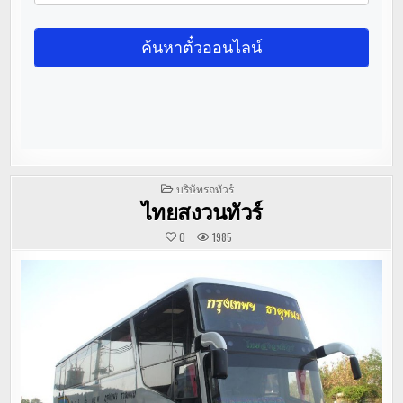
POSTED
บริษัทรถทัวร์
IN
ไทยสงวนทัวร์
0
1985