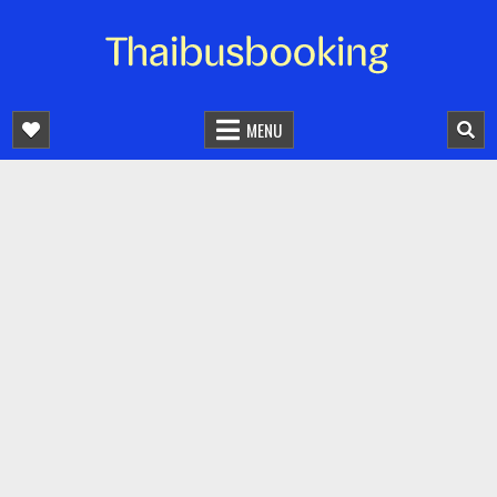
จองตั๋วรถออนไลน์ 24 ชั่วโมง
รถทัวร์ รถมินิบัส รถตู้
MENU