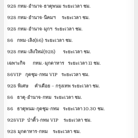
928 กทม-อำนาจ-ธาตุพนม ระยะเวลา ชม.
928 กทม-อำนาจ-นิคมฯ ระยะเวลา ชม.
928 กทม-อำนาจ-มุกฯ ระยะเวลา ชม.
86 กทม-เลิง(86) ระยะเวลา ชม.
928 กทม-เลิงใหม่(928) ระยะเวลา ชม.
เฉพาะกิจ กทม.-มุกดาหาร ระยะเวลา 11 ชม.
86
VIP กุดชุม-กทม VIP ระยะเวลา ชม.
928 พิเศษ คำเดือย – กรุงเทพ ระยะเวลา ชม.
86 ธาตุ-อำนาจ-กทม ระยะเวลา ชม.
86 ธาตุพนม-กุดชุม-กทม ระยะเวลา 10.30 ชม.
928
VIP ป่าติ้ว-กทม VIP ระยะเวลา ชม.
928 มุกดาหาร-กทม ระยะเวลา ชม.