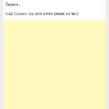
โทรสาร :
Call Center: 02 269 6999 (ตลอด 24 ชม.)