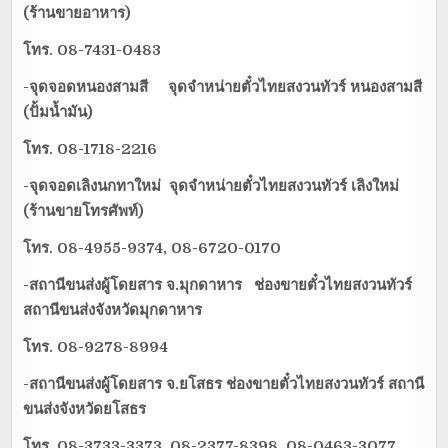
(ร้านขายอาหาร)
โทร. 08-7431-0483
-จุดจอดหนองสามสี จุดจำหน่ายตั๋วไทยสงวนทัวร์ หนองสามสี
(ปั้มน้ำมัน)
โทร. 08-1718-2216
-จุดจอดเลิงนกทาใหม่ จุดจำหน่ายตั๋วไทยสงวนทัวร์ เลิงใหม่
(ร้านขายโทรศัพท์)
โทร. 08-4955-9374
, 08-6720-0170
-สถานีขนส่งผู้โดยสาร จ.มุกดาหาร ช่องขายตั๋วไทยสงวนทัวร์
สถานีขนส่งจังหวัดมุกดาหาร
โทร. 08-9278-8994
-สถานีขนส่งผู้โดยสาร จ.ยโสธร ช่องขายตั๋วไทยสงวนทัวร์ สถานี
ขนส่งจังหวัดยโสธร
โทร. 08-3733-3373
, 08-2377-8398, 08-0463-3077,