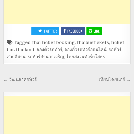
TWITTER
FACEBOOK
LINE
Tagged
thai ticket booking
,
thaibustickets
,
ticket
bus thailand
,
จองตั๋วรถทัวร์
,
จองตั๋วรถทัวร์ออนไลน์
,
รถทัวร์
สายอีสาน
,
รถทัวร์อำนาจเจริญ
,
ไทยสงวนทัวร์ยโสธร
← วัฒนสาครทัวร์
เทียนไชยแอร์ →