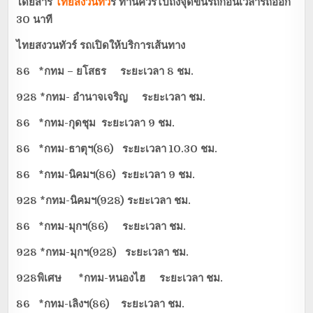
โดยสาร
ไทยสงวนทัว
ร์
ท่านควรไปถึงจุดขึ้นรถก่อนเวลารถออก
30 นาที
ไทยสงวนทัวร์
รถเปิดให้บริการเส้นทาง
86 *กทม – ยโสธร ระยะเวลา 8 ชม.
928 *กทม- อำนาจเจริญ ระยะเวลา ชม.
86 *กทม-กุดชุม ระยะเวลา 9 ชม.
86 *กทม-ธาตุฯ(86) ระยะเวลา 10.30 ชม.
86 *กทม-นิคมฯ(86) ระยะเวลา 9 ชม.
928 *กทม-นิคมฯ(928) ระยะเวลา ชม.
86 *กทม-มุกฯ(86) ระยะเวลา ชม.
928 *กทม-มุกฯ(928) ระยะเวลา ชม.
928พิเศษ *กทม-หนองไฮ ระยะเวลา ชม.
86 *กทม-เลิงฯ(86) ระยะเวลา ชม.