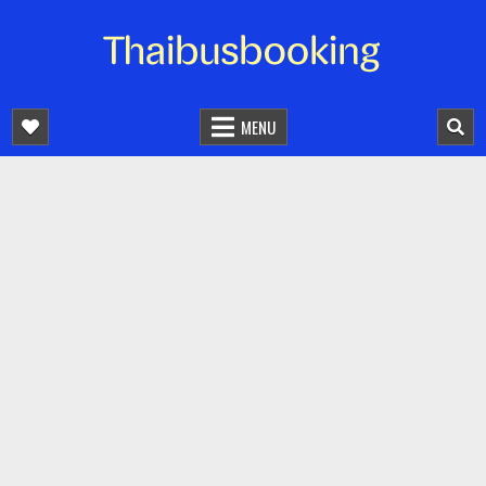
จองตั๋วรถออนไลน์ 24 ชั่วโมง
รถทัวร์ รถมินิบัส รถตู้
MENU