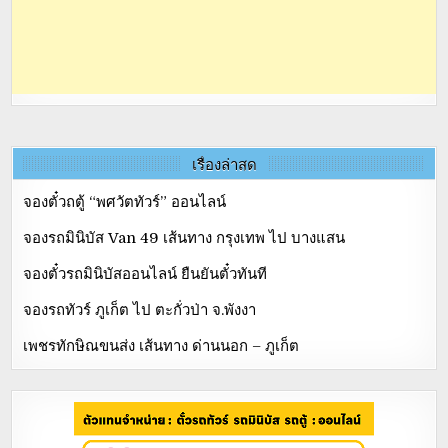
เรื่องล่าสุด
จองตั๋วถตู้ “พศวัตทัวร์” ออนไลน์
จองรถมินิบัส Van 49 เส้นทาง กรุงเทพ ไป บางแสน
จองตั๋วรถมินิบัสออนไลน์ ยืนยันตั๋วทันที
จองรถทัวร์ ภูเก็ต ไป ตะกั่วป่า จ.พังงา
เพชรทักษิณขนส่ง เส้นทาง ด่านนอก – ภูเก็ต