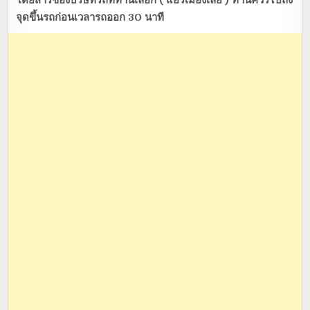
โดยสารของบริษัทรถที่ท่านเลือก ( แอร์เมืองเลย ) ท่านควรไปถึง
จุดขึ้นรถก่อนเวลารถออก 30 นาที