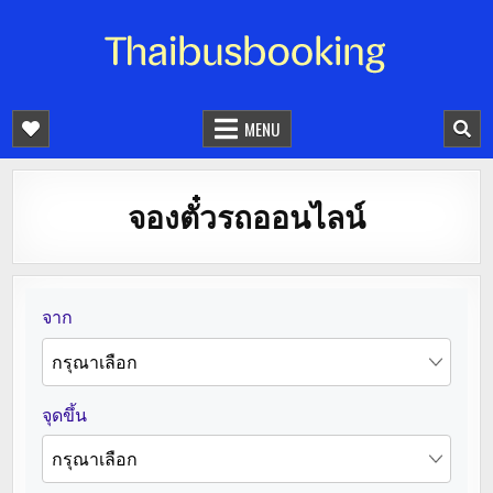
จองตั๋วรถออนไลน์ 24 ชั่วโมง
รถทัวร์ รถมินิบัส รถตู้
MENU
จองตั๋วรถออนไลน์