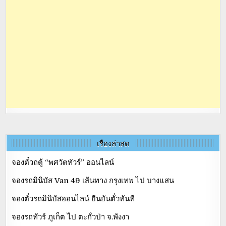
เรื่องล่าสุด
จองตั๋วถตู้ “พศวัตทัวร์” ออนไลน์
จองรถมินิบัส Van 49 เส้นทาง กรุงเทพ ไป บางแสน
จองตั๋วรถมินิบัสออนไลน์ ยืนยันตั๋วทันที
จองรถทัวร์ ภูเก็ต ไป ตะกั่วป่า จ.พังงา