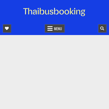
จองตั๋วรถออนไลน์ 24 ชั่วโมง
รถทัวร์ รถมินิบัส รถตู้
MENU