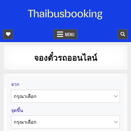
จองตั๋วรถออนไลน์ 24 ชั่วโมง
รถทัวร์ รถมินิบัส รถตู้
MENU
จองตั๋วรถออนไลน์