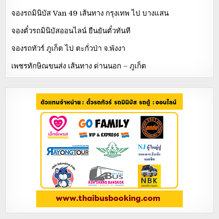
จองรถมินิบัส Van 49 เส้นทาง กรุงเทพ ไป บางแสน
จองตั๋วรถมินิบัสออนไลน์ ยืนยันตั๋วทันที
จองรถทัวร์ ภูเก็ต ไป ตะกั่วป่า จ.พังงา
เพชรทักษิณขนส่ง เส้นทาง ด่านนอก – ภูเก็ต