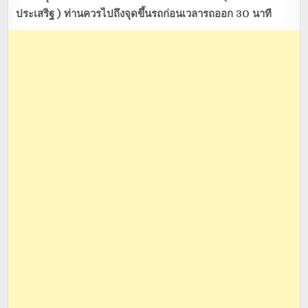
ประเสริฐ ) ท่านควรไปถึงจุดขึ้นรถก่อนเวลารถออก 30 นาที