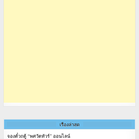
เรื่องล่าสุด
จองตั๋วถตู้ “พศวัตทัวร์” ออนไลน์