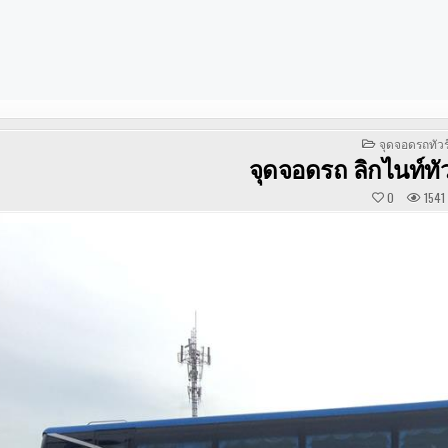
POSTED
จุดจอดรถทัวร
IN
จุดจอดรถ ลิกไนท์ทั
0
1541