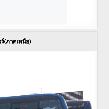
์
วร์(ภาคเหนือ)