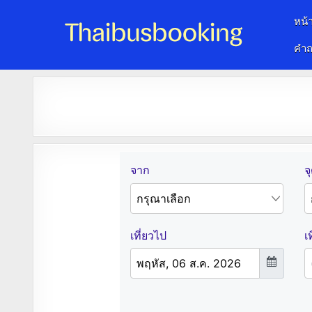
หน้
คำถ
จองตั๋วรถออนไลน์ 24 ชั่วโมง
รถทัวร์ รถมินิบัส รถตู้