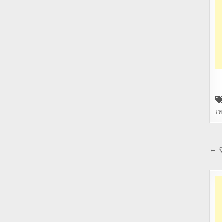
เห
← จ