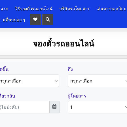
าแรก
วิธีจองตั๋วรถออนไลน์
บริษัทรถโดยสาร
เส้นทางยอดนิยม
ามที่พบบ่อย ๆ
จองตั๋วรถออนไลน์