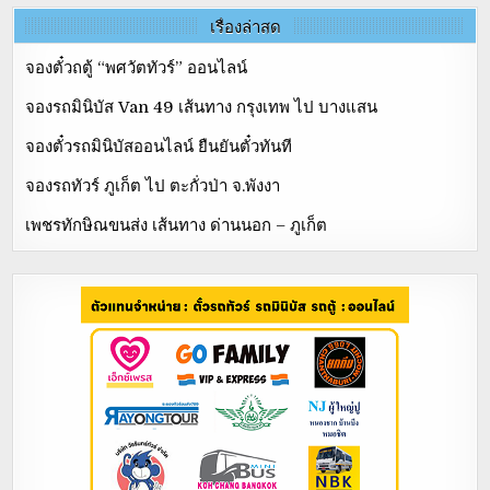
เรื่องล่าสุด
จองตั๋วถตู้ “พศวัตทัวร์” ออนไลน์
จองรถมินิบัส Van 49 เส้นทาง กรุงเทพ ไป บางแสน
จองตั๋วรถมินิบัสออนไลน์ ยืนยันตั๋วทันที
จองรถทัวร์ ภูเก็ต ไป ตะกั่วป่า จ.พังงา
เพชรทักษิณขนส่ง เส้นทาง ด่านนอก – ภูเก็ต