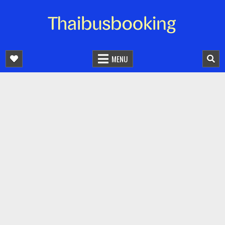
จองตั๋วรถออนไลน์ 24 ชั่วโมง
รถทัวร์ รถมินิบัส รถตู้
MENU