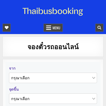
จองตั๋วรถออนไลน์ 24 ชั่วโมง
รถทัวร์ รถมินิบัส รถตู้
MENU
จองตั๋วรถออนไลน์