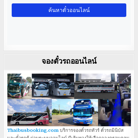
จองตั๋วรถออนไลน์
Thaibusbooking.com
บริการจองตั๋วรถทัวร์ ตั๋วรถมินิบัส
และตั๋วรถตู้ ผ่านระบบออนไลน์ มีเส้นทางให้เลือกจองครอบคลุม