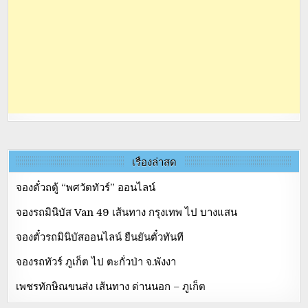
เรื่องล่าสุด
จองตั๋วถตู้ “พศวัตทัวร์” ออนไลน์
จองรถมินิบัส Van 49 เส้นทาง กรุงเทพ ไป บางแสน
จองตั๋วรถมินิบัสออนไลน์ ยืนยันตั๋วทันที
จองรถทัวร์ ภูเก็ต ไป ตะกั่วป่า จ.พังงา
เพชรทักษิณขนส่ง เส้นทาง ด่านนอก – ภูเก็ต