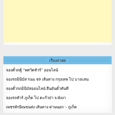
เรื่องล่าสุด
จองตั๋วถตู้ “พศวัตทัวร์” ออนไลน์
จองรถมินิบัส Van 49 เส้นทาง กรุงเทพ ไป บางแสน
จองตั๋วรถมินิบัสออนไลน์ ยืนยันตั๋วทันที
จองรถทัวร์ ภูเก็ต ไป ตะกั่วป่า จ.พังงา
เพชรทักษิณขนส่ง เส้นทาง ด่านนอก – ภูเก็ต