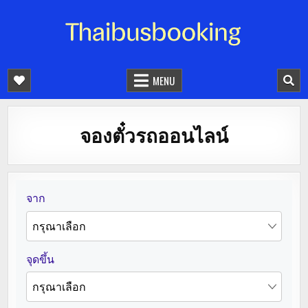
จองตั๋วรถออนไลน์ 24 ชั่วโมง
รถทัวร์ รถมินิบัส รถตู้
MENU
จองตั๋วรถออนไลน์