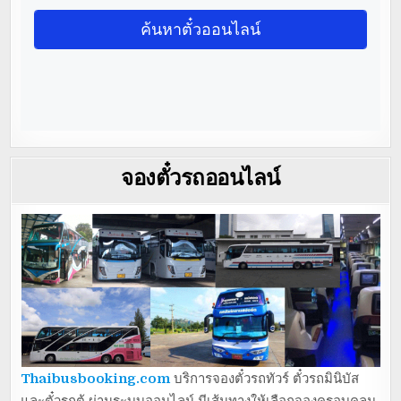
จองตั๋วรถออนไลน์
Thaibusbooking.com
บริการจองตั๋วรถทัวร์ ตั๋วรถมินิบัส
และตั๋วรถตู้ ผ่านระบบออนไลน์ มีเส้นทางให้เลือกจองครอบคลุม