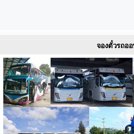
จองตั๋วรถออ