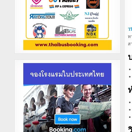
T
ทา
ส
บ
ท
ว