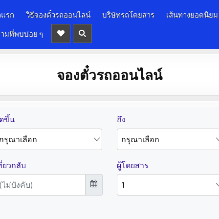
าแรก
วิธีจองตั๋วรถออนไลน์
บริษัทรถโดยสาร
เส้นทางยอดนิยม
ามที่พบบ่อย ๆ
จองตั๋วรถออนไลน์