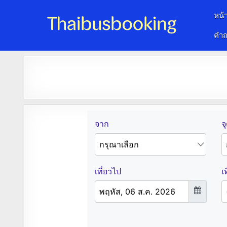
หน้
คำถ
จองตั๋วรถออนไลน์ 24 ชั่วโมง
รถทัวร์ รถมินิบัส รถตู้