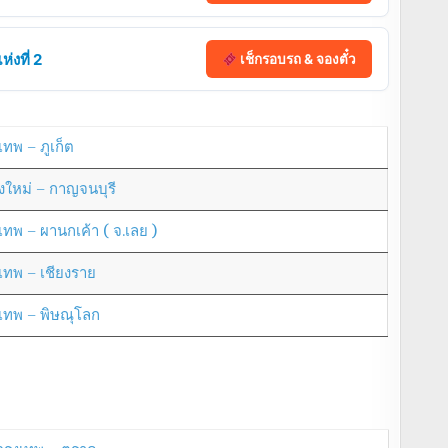
่งที่ 2
เช็กรอบรถ & จองตั๋ว
เทพ – ภูเก็ต
ยงใหม่ – กาญจนบุรี
งเทพ – ผานกเค้า ( จ.เลย )
งเทพ – เชียงราย
งเทพ – พิษณุโลก