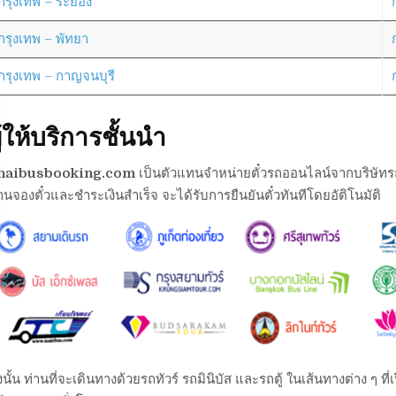
กรุงเทพ – ระยอง
กรุงเทพ – พัทยา
กรุงเทพ – กาญจนบุรี
ู้ให้บริการชั้นนำ
haibusbooking.com
เป็นตัวแทนจำหน่ายตั๋วรถออนไลน์จากบริษัทรถต่า
านจองตั๋วและชำระเงินสำเร็จ จะได้รับการยืนยันตั๋วทันทีโดยอัติโนมัติ
งนั้น ท่านที่จะเดินทางด้วยรถทัวร์ รถมินิบัส และรถตู้ ในเส้นทางต่าง ๆ 