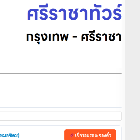
 (หมอชิต2)
เช็กรอบรถ & จองตั๋ว