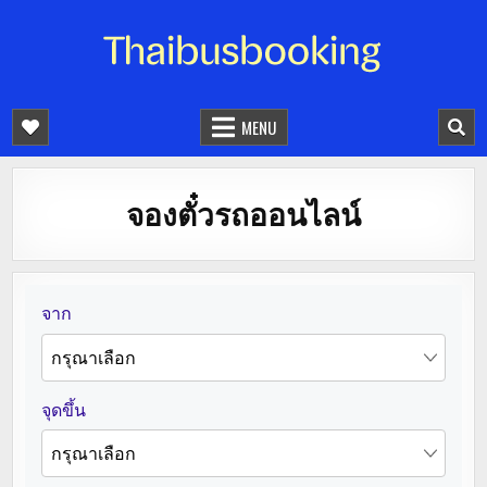
จองตั๋วรถออนไลน์ 24 ชั่วโมง
รถทัวร์ รถมินิบัส รถตู้
MENU
จองตั๋วรถออนไลน์