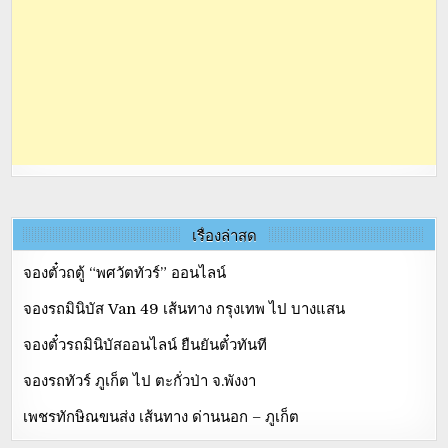
เรื่องล่าสุด
จองตั๋วถตู้ “พศวัตทัวร์” ออนไลน์
จองรถมินิบัส Van 49 เส้นทาง กรุงเทพ ไป บางแสน
จองตั๋วรถมินิบัสออนไลน์ ยืนยันตั๋วทันที
จองรถทัวร์ ภูเก็ต ไป ตะกั่วป่า จ.พังงา
เพชรทักษิณขนส่ง เส้นทาง ด่านนอก – ภูเก็ต