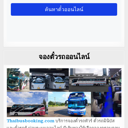
จองตั๋วรถออนไลน์
Thaibusbooking.com
บริการจองตั๋วรถทัวร์ ตั๋วรถมินิบัส
และตั๋วรถตู้ ผ่านระบบออนไลน์ มีเส้นทางให้เลือกจองครอบคลุม