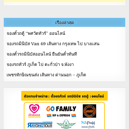
เรื่องล่าสุด
จองตั๋วถตู้ “พศวัตทัวร์” ออนไลน์
จองรถมินิบัส Van 49 เส้นทาง กรุงเทพ ไป บางแสน
จองตั๋วรถมินิบัสออนไลน์ ยืนยันตั๋วทันที
จองรถทัวร์ ภูเก็ต ไป ตะกั่วป่า จ.พังงา
เพชรทักษิณขนส่ง เส้นทาง ด่านนอก – ภูเก็ต