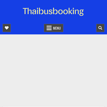
จองตั๋วรถออนไลน์ 24 ชั่วโมง
รถทัวร์ รถมินิบัส รถตู้
MENU