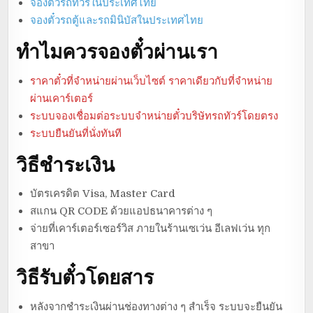
จองตั๋วรถทัวร์ในประเทศไทย
จองตั๋วรถตู้และรถมินิบัสในประเทศไทย
ทำไมควรจองตั๋วผ่านเรา
ราคาตั๋วที่จำหน่ายผ่านเว็บไซต์ ราคาเดียวกับที่จำหน่าย
ผ่านเคาร์เตอร์
ระบบจองเชื่อมต่อระบบจำหน่ายตั๋วบริษัทรถทัวร์โดยตรง
ระบบยืนยันที่นั่งทันที
วิธีชำระเงิน
บัตรเครดิต Visa, Master Card
สแกน QR CODE ด้วยแอปธนาคารต่าง ๆ
จ่ายที่เคาร์เตอร์เซอร์วิส ภายในร้านเซเว่น อีเลฟเว่น ทุก
สาขา
วิธีรับตั๋วโดยสาร
หลังจากชำระเงินผ่านช่องทางต่าง ๆ สำเร็จ ระบบจะยืนยัน