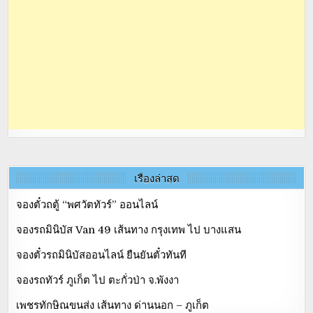
เรื่องล่าสุด
จองตั๋วถตู้ “พศวัตทัวร์” ออนไลน์
จองรถมินิบัส Van 49 เส้นทาง กรุงเทพ ไป บางแสน
จองตั๋วรถมินิบัสออนไลน์ ยืนยันตั๋วทันที
จองรถทัวร์ ภูเก็ต ไป ตะกั่วป่า จ.พังงา
เพชรทักษิณขนส่ง เส้นทาง ด่านนอก – ภูเก็ต