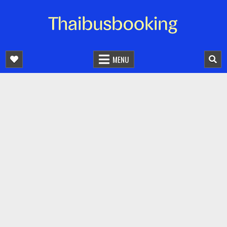
จองตั๋วรถออนไลน์ 24 ชั่วโมง
รถทัวร์ รถมินิบัส รถตู้
MENU