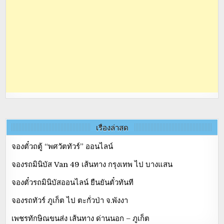
เรื่องล่าสุด
จองตั๋วถตู้ “พศวัตทัวร์” ออนไลน์
จองรถมินิบัส Van 49 เส้นทาง กรุงเทพ ไป บางแสน
จองตั๋วรถมินิบัสออนไลน์ ยืนยันตั๋วทันที
จองรถทัวร์ ภูเก็ต ไป ตะกั่วป่า จ.พังงา
เพชรทักษิณขนส่ง เส้นทาง ด่านนอก – ภูเก็ต