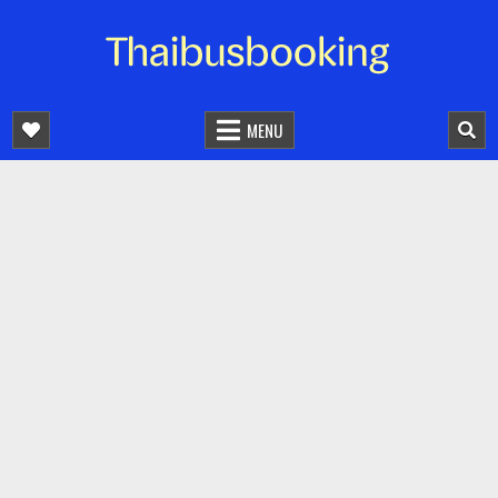
จองตั๋วรถออนไลน์ 24 ชั่วโมง
รถทัวร์ รถมินิบัส รถตู้
MENU