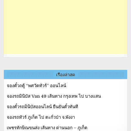
เรื่องล่าสุด
จองตั๋วถตู้ “พศวัตทัวร์” ออนไลน์
จองรถมินิบัส Van 49 เส้นทาง กรุงเทพ ไป บางแสน
จองตั๋วรถมินิบัสออนไลน์ ยืนยันตั๋วทันที
จองรถทัวร์ ภูเก็ต ไป ตะกั่วป่า จ.พังงา
เพชรทักษิณขนส่ง เส้นทาง ด่านนอก – ภูเก็ต