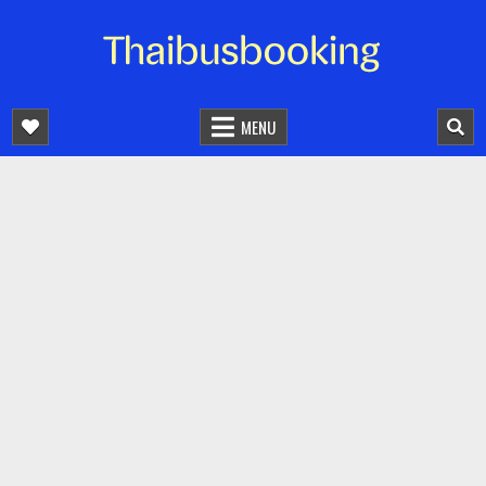
จองตั๋วรถออนไลน์ 24 ชั่วโมง
รถทัวร์ รถมินิบัส รถตู้
MENU