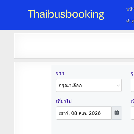
หน้
คำถ
จองตั๋วรถออนไลน์ 24 ชั่วโมง
รถทัวร์ รถมินิบัส รถตู้