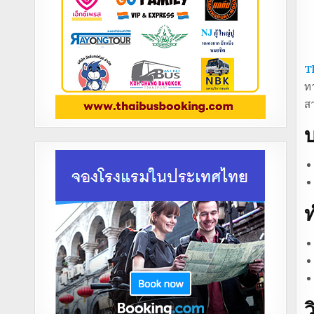
T
ทา
ส
บ
ท
ว