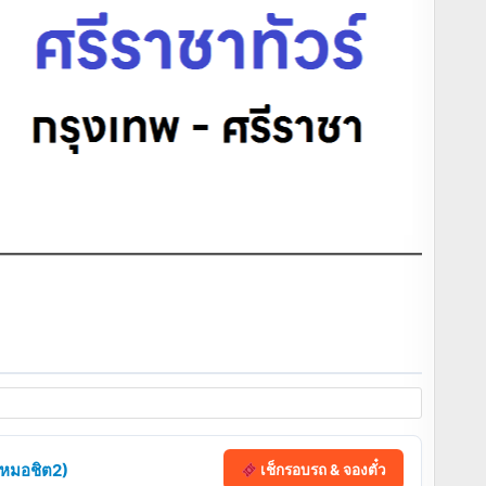
 (หมอชิต2)
เช็กรอบรถ & จองตั๋ว