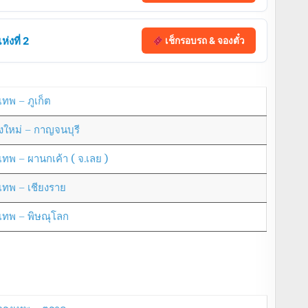
่งที่ 2
เช็กรอบรถ & จองตั๋ว
เทพ – ภูเก็ต
ยงใหม่ – กาญจนบุรี
งเทพ – ผานกเค้า ( จ.เลย )
งเทพ – เชียงราย
งเทพ – พิษณุโลก