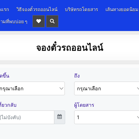
าแรก
วิธีจองตั๋วรถออนไลน์
บริษัทรถโดยสาร
เส้นทางยอดนิยม
ามที่พบบ่อย ๆ
จองตั๋วรถออนไลน์