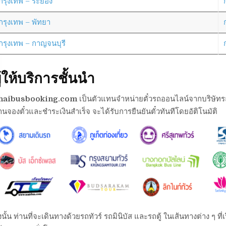
กรุงเทพ – ระยอง
กรุงเทพ – พัทยา
กรุงเทพ – กาญจนบุรี
ู้ให้บริการชั้นนำ
haibusbooking.com
เป็นตัวแทนจำหน่ายตั๋วรถออนไลน์จากบริษัทรถต่า
านจองตั๋วและชำระเงินสำเร็จ จะได้รับการยืนยันตั๋วทันทีโดยอัติโนมัติ
งนั้น ท่านที่จะเดินทางด้วยรถทัวร์ รถมินิบัส และรถตู้ ในเส้นทางต่าง ๆ 