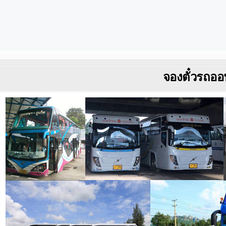
จองตั๋วรถออ