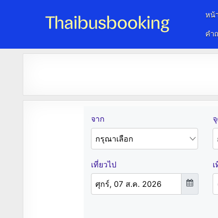
หน้
คำถ
จองตั๋วรถออนไลน์ 24 ชั่วโมง
รถทัวร์ รถมินิบัส รถตู้