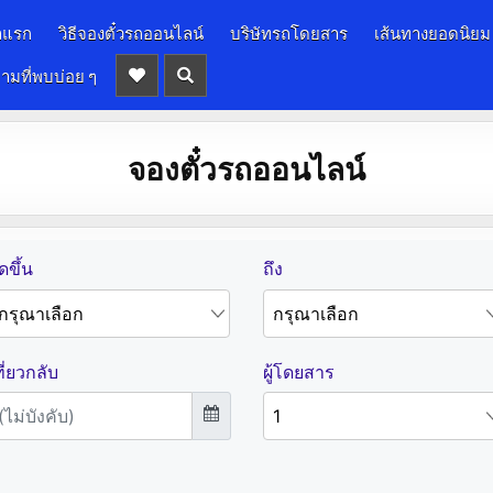
าแรก
วิธีจองตั๋วรถออนไลน์
บริษัทรถโดยสาร
เส้นทางยอดนิยม
ามที่พบบ่อย ๆ
จองตั๋วรถออนไลน์