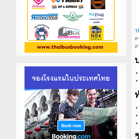
T
ทา
ส
บ
ท
ว