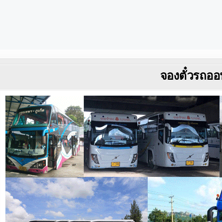
จองตั๋วรถออ