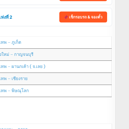
่งที่ 2
เช็กรอบรถ & จองตั๋ว
เทพ – ภูเก็ต
ยงใหม่ – กาญจนบุรี
งเทพ – ผานกเค้า ( จ.เลย )
งเทพ – เชียงราย
งเทพ – พิษณุโลก