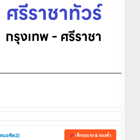
 (หมอชิต2)
เช็กรอบรถ & จองตั๋ว