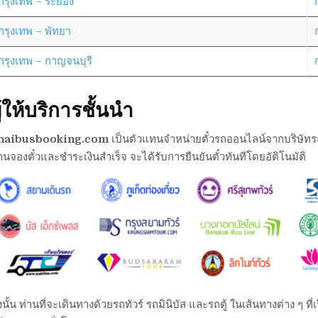
กรุงเทพ – ระยอง
กรุงเทพ – พัทยา
กรุงเทพ – กาญจนบุรี
ู้ให้บริการชั้นนำ
haibusbooking.com
เป็นตัวแทนจำหน่ายตั๋วรถออนไลน์จากบริษัทรถต่า
านจองตั๋วและชำระเงินสำเร็จ จะได้รับการยืนยันตั๋วทันทีโดยอัติโนมัติ
งนั้น ท่านที่จะเดินทางด้วยรถทัวร์ รถมินิบัส และรถตู้ ในเส้นทางต่าง ๆ 