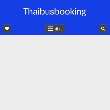
จองตั๋วรถออนไลน์ 24 ชั่วโมง
รถทัวร์ รถมินิบัส รถตู้
MENU