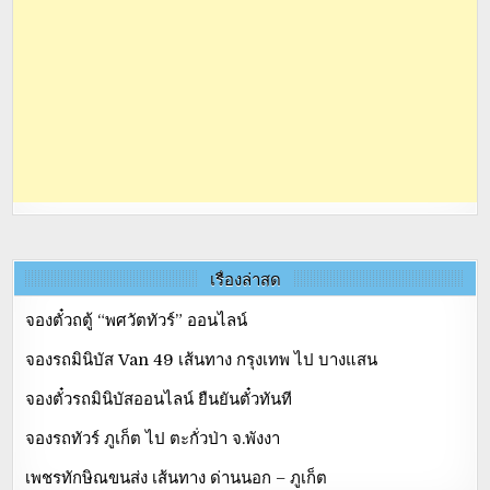
เรื่องล่าสุด
จองตั๋วถตู้ “พศวัตทัวร์” ออนไลน์
จองรถมินิบัส Van 49 เส้นทาง กรุงเทพ ไป บางแสน
จองตั๋วรถมินิบัสออนไลน์ ยืนยันตั๋วทันที
จองรถทัวร์ ภูเก็ต ไป ตะกั่วป่า จ.พังงา
เพชรทักษิณขนส่ง เส้นทาง ด่านนอก – ภูเก็ต