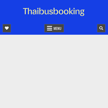
จองตั๋วรถออนไลน์ 24 ชั่วโมง
รถทัวร์ รถมินิบัส รถตู้
MENU