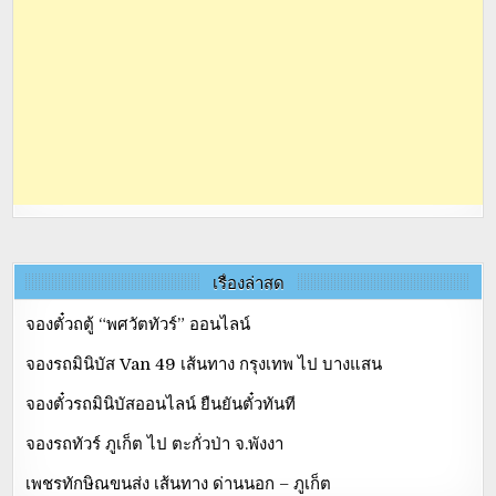
เรื่องล่าสุด
จองตั๋วถตู้ “พศวัตทัวร์” ออนไลน์
จองรถมินิบัส Van 49 เส้นทาง กรุงเทพ ไป บางแสน
จองตั๋วรถมินิบัสออนไลน์ ยืนยันตั๋วทันที
จองรถทัวร์ ภูเก็ต ไป ตะกั่วป่า จ.พังงา
เพชรทักษิณขนส่ง เส้นทาง ด่านนอก – ภูเก็ต