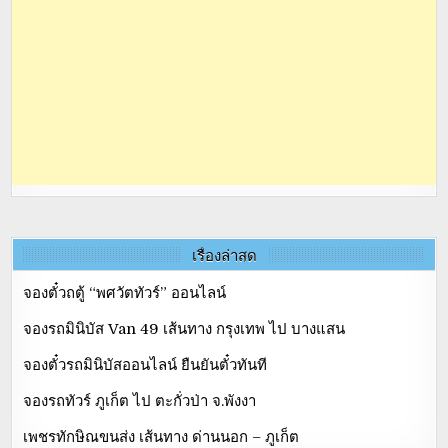
เรื่องล่าสุด
จองตั๋วถตู้ “พศวัตทัวร์” ออนไลน์
จองรถมินิบัส Van 49 เส้นทาง กรุงเทพ ไป บางแสน
จองตั๋วรถมินิบัสออนไลน์ ยืนยันตั๋วทันที
จองรถทัวร์ ภูเก็ต ไป ตะกั่วป่า จ.พังงา
เพชรทักษิณขนส่ง เส้นทาง ด่านนอก – ภูเก็ต