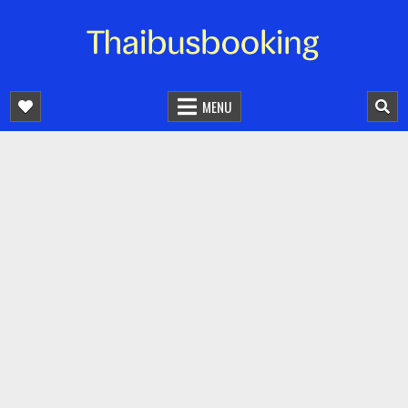
จองตั๋วรถออนไลน์ 24 ชั่วโมง
รถทัวร์ รถมินิบัส รถตู้
MENU