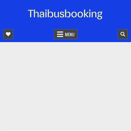
จองตั๋วรถออนไลน์ 24 ชั่วโมง
รถทัวร์ รถมินิบัส รถตู้
MENU