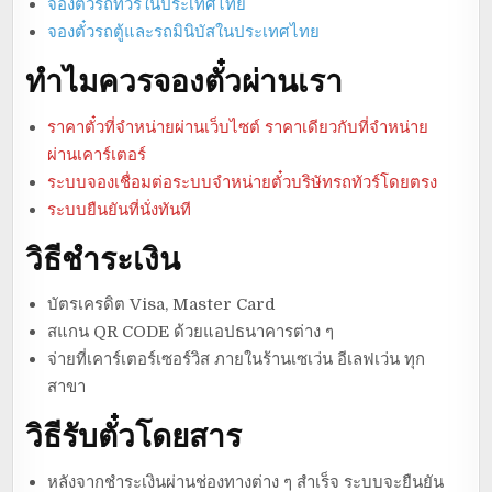
จองตั๋วรถทัวร์ในประเทศไทย
จองตั๋วรถตู้และรถมินิบัสในประเทศไทย
ทำไมควรจองตั๋วผ่านเรา
ราคาตั๋วที่จำหน่ายผ่านเว็บไซต์ ราคาเดียวกับที่จำหน่าย
ผ่านเคาร์เตอร์
ระบบจองเชื่อมต่อระบบจำหน่ายตั๋วบริษัทรถทัวร์โดยตรง
ระบบยืนยันที่นั่งทันที
วิธีชำระเงิน
บัตรเครดิต Visa, Master Card
สแกน QR CODE ด้วยแอปธนาคารต่าง ๆ
จ่ายที่เคาร์เตอร์เซอร์วิส ภายในร้านเซเว่น อีเลฟเว่น ทุก
สาขา
วิธีรับตั๋วโดยสาร
หลังจากชำระเงินผ่านช่องทางต่าง ๆ สำเร็จ ระบบจะยืนยัน