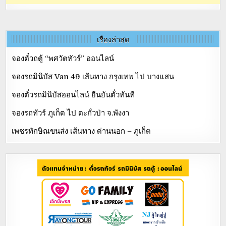
เรื่องล่าสุด
จองตั๋วถตู้ “พศวัตทัวร์” ออนไลน์
จองรถมินิบัส Van 49 เส้นทาง กรุงเทพ ไป บางแสน
จองตั๋วรถมินิบัสออนไลน์ ยืนยันตั๋วทันที
จองรถทัวร์ ภูเก็ต ไป ตะกั่วป่า จ.พังงา
เพชรทักษิณขนส่ง เส้นทาง ด่านนอก – ภูเก็ต