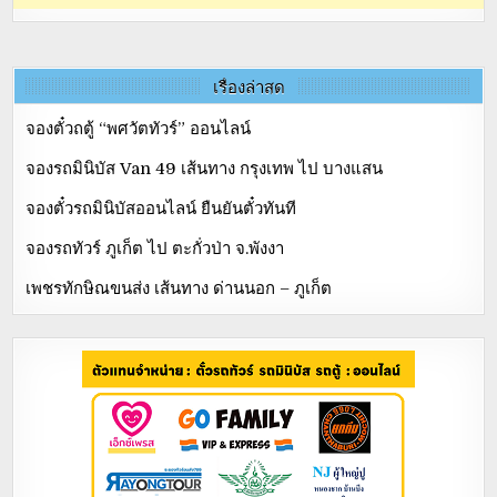
เรื่องล่าสุด
จองตั๋วถตู้ “พศวัตทัวร์” ออนไลน์
จองรถมินิบัส Van 49 เส้นทาง กรุงเทพ ไป บางแสน
จองตั๋วรถมินิบัสออนไลน์ ยืนยันตั๋วทันที
จองรถทัวร์ ภูเก็ต ไป ตะกั่วป่า จ.พังงา
เพชรทักษิณขนส่ง เส้นทาง ด่านนอก – ภูเก็ต