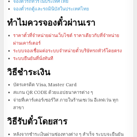
จองตั๋วรถทัวร์ในประเทศไทย
จองตั๋วรถตู้และรถมินิบัสในประเทศไทย
ทำไมควรจองตั๋วผ่านเรา
ราคาตั๋วที่จำหน่ายผ่านเว็บไซต์ ราคาเดียวกับที่จำหน่าย
ผ่านเคาร์เตอร์
ระบบจองเชื่อมต่อระบบจำหน่ายตั๋วบริษัทรถทัวร์โดยตรง
ระบบยืนยันที่นั่งทันที
วิธีชำระเงิน
บัตรเครดิต Visa, Master Card
สแกน QR CODE ด้วยแอปธนาคารต่าง ๆ
จ่ายที่เคาร์เตอร์เซอร์วิส ภายในร้านเซเว่น อีเลฟเว่น ทุก
สาขา
วิธีรับตั๋วโดยสาร
หลังจากชำระเงินผ่านช่องทางต่าง ๆ สำเร็จ ระบบจะยืนยัน