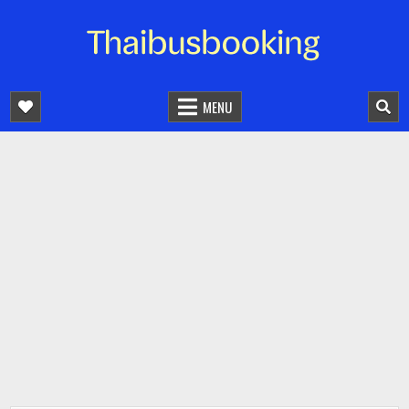
จองตั๋วรถออนไลน์ 24 ชั่วโมง
รถทัวร์ รถมินิบัส รถตู้
MENU