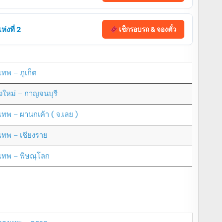
่งที่ 2
เช็กรอบรถ & จองตั๋ว
เทพ – ภูเก็ต
ยงใหม่ – กาญจนบุรี
งเทพ – ผานกเค้า ( จ.เลย )
งเทพ – เชียงราย
งเทพ – พิษณุโลก