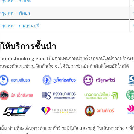
กรุงเทพ – ระยอง
กรุงเทพ – พัทยา
กรุงเทพ – กาญจนบุรี
ู้ให้บริการชั้นนำ
haibusbooking.com
เป็นตัวแทนจำหน่ายตั๋วรถออนไลน์จากบริษัทรถต่า
านจองตั๋วและชำระเงินสำเร็จ จะได้รับการยืนยันตั๋วทันทีโดยอัติโนมัติ
งนั้น ท่านที่จะเดินทางด้วยรถทัวร์ รถมินิบัส และรถตู้ ในเส้นทางต่าง ๆ 