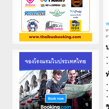
T
ทา
ส
บ
ท
ว