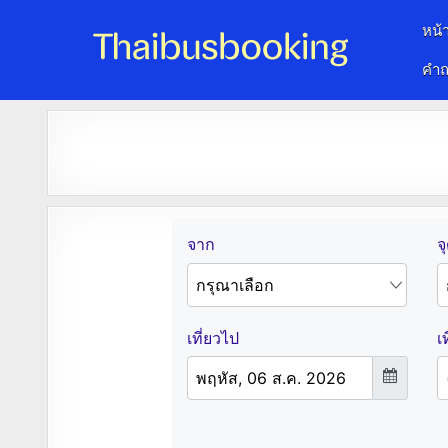
หน้
คำถ
จองตั๋วรถออนไลน์ 24 ชั่วโมง
รถทัวร์ รถมินิบัส รถตู้