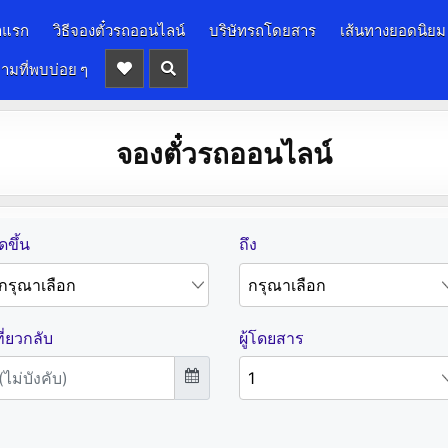
าแรก
วิธีจองตั๋วรถออนไลน์
บริษัทรถโดยสาร
เส้นทางยอดนิยม
ามที่พบบ่อย ๆ
จองตั๋วรถออนไลน์