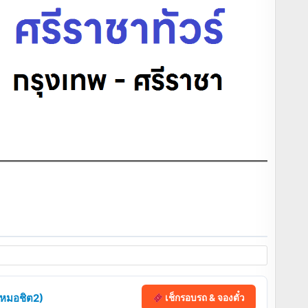
 (หมอชิต2)
เช็กรอบรถ & จองตั๋ว