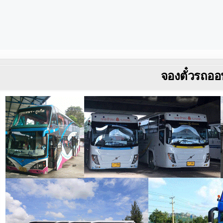
จองตั๋วรถออ