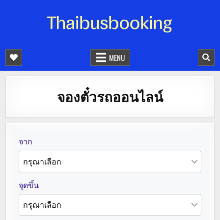
จองตั๋วรถออนไลน์ 24 ชั่วโมง
รถทัวร์ รถมินิบัส รถตู้
MENU
จองตั๋วรถออนไลน์