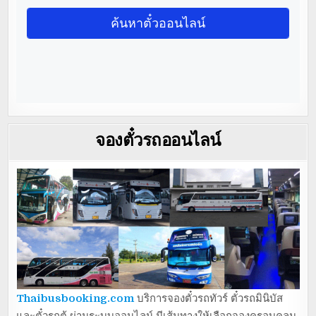
จองตั๋วรถออนไลน์
Thaibusbooking.com
บริการจองตั๋วรถทัวร์ ตั๋วรถมินิบัส
และตั๋วรถตู้ ผ่านระบบออนไลน์ มีเส้นทางให้เลือกจองครอบคลุม