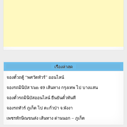
เรื่องล่าสุด
จองตั๋วถตู้ “พศวัตทัวร์” ออนไลน์
จองรถมินิบัส Van 49 เส้นทาง กรุงเทพ ไป บางแสน
จองตั๋วรถมินิบัสออนไลน์ ยืนยันตั๋วทันที
จองรถทัวร์ ภูเก็ต ไป ตะกั่วป่า จ.พังงา
เพชรทักษิณขนส่ง เส้นทาง ด่านนอก – ภูเก็ต