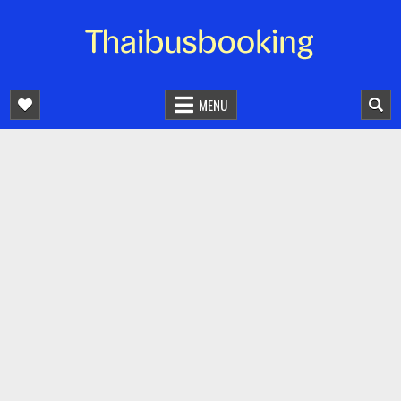
จองตั๋วรถออนไลน์ 24 ชั่วโมง
รถทัวร์ รถมินิบัส รถตู้
MENU