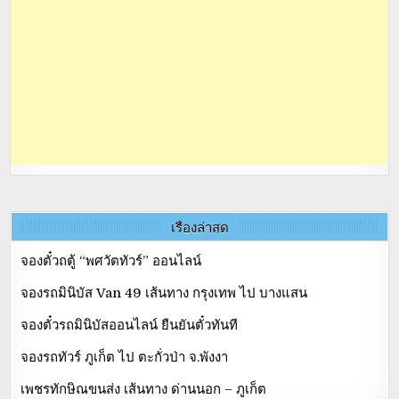
เรื่องล่าสุด
จองตั๋วถตู้ “พศวัตทัวร์” ออนไลน์
จองรถมินิบัส Van 49 เส้นทาง กรุงเทพ ไป บางแสน
จองตั๋วรถมินิบัสออนไลน์ ยืนยันตั๋วทันที
จองรถทัวร์ ภูเก็ต ไป ตะกั่วป่า จ.พังงา
เพชรทักษิณขนส่ง เส้นทาง ด่านนอก – ภูเก็ต