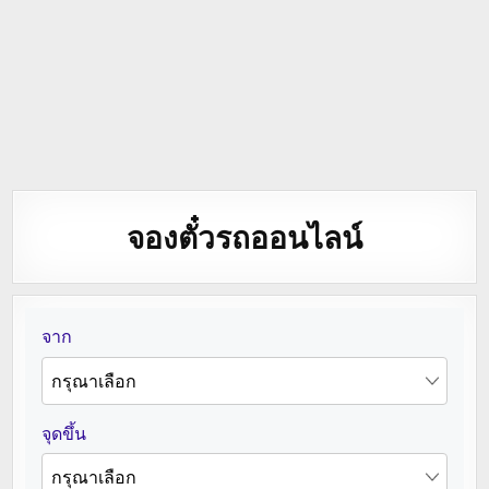
จองตั๋วรถออนไลน์