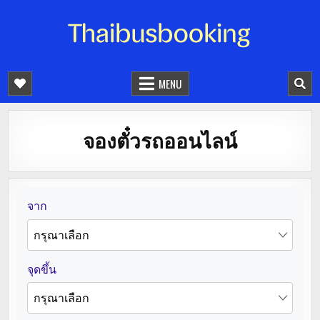
จองตั๋วรถออนไลน์ 24 ชั่วโมง
รถทัวร์ รถมินิบัส รถตู้
MENU
จองตั๋วรถออนไลน์