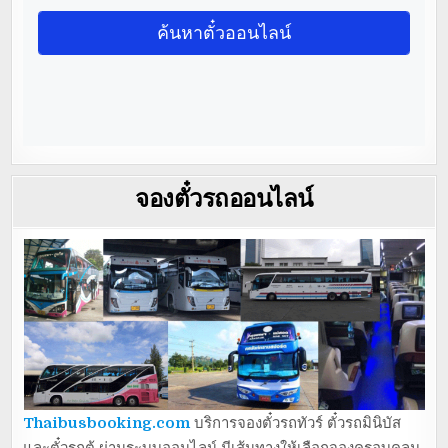
จองตั๋วรถออนไลน์
Thaibusbooking.com
บริการจองตั๋วรถทัวร์ ตั๋วรถมินิบัส
และตั๋วรถตู้ ผ่านระบบออนไลน์ มีเส้นทางให้เลือกจองครอบคลุม