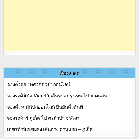
เรื่องล่าสุด
จองตั๋วถตู้ “พศวัตทัวร์” ออนไลน์
จองรถมินิบัส Van 49 เส้นทาง กรุงเทพ ไป บางแสน
จองตั๋วรถมินิบัสออนไลน์ ยืนยันตั๋วทันที
จองรถทัวร์ ภูเก็ต ไป ตะกั่วป่า จ.พังงา
เพชรทักษิณขนส่ง เส้นทาง ด่านนอก – ภูเก็ต