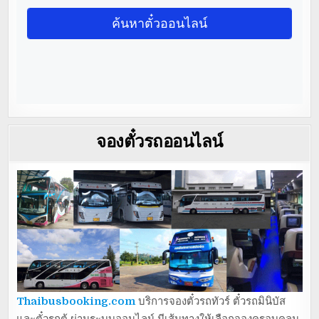
จองตั๋วรถออนไลน์
Thaibusbooking.com
บริการจองตั๋วรถทัวร์ ตั๋วรถมินิบัส
และตั๋วรถตู้ ผ่านระบบออนไลน์ มีเส้นทางให้เลือกจองครอบคลุม