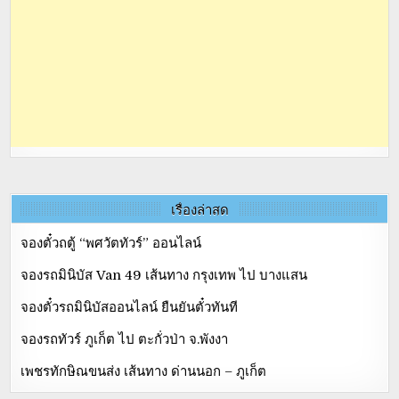
เรื่องล่าสุด
จองตั๋วถตู้ “พศวัตทัวร์” ออนไลน์
จองรถมินิบัส Van 49 เส้นทาง กรุงเทพ ไป บางแสน
จองตั๋วรถมินิบัสออนไลน์ ยืนยันตั๋วทันที
จองรถทัวร์ ภูเก็ต ไป ตะกั่วป่า จ.พังงา
เพชรทักษิณขนส่ง เส้นทาง ด่านนอก – ภูเก็ต