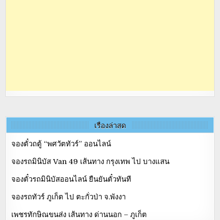
เรื่องล่าสุด
จองตั๋วถตู้ “พศวัตทัวร์” ออนไลน์
จองรถมินิบัส Van 49 เส้นทาง กรุงเทพ ไป บางแสน
จองตั๋วรถมินิบัสออนไลน์ ยืนยันตั๋วทันที
จองรถทัวร์ ภูเก็ต ไป ตะกั่วป่า จ.พังงา
เพชรทักษิณขนส่ง เส้นทาง ด่านนอก – ภูเก็ต