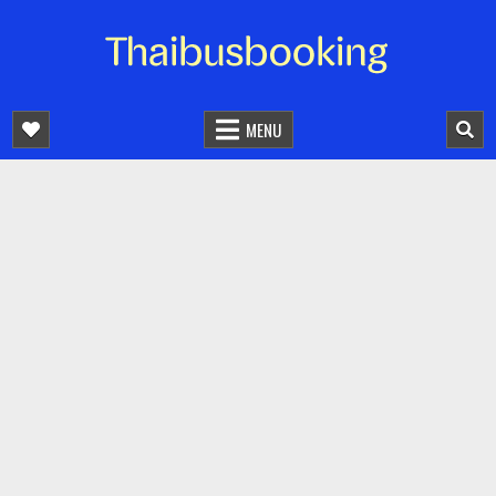
จองตั๋วรถออนไลน์ 24 ชั่วโมง
รถทัวร์ รถมินิบัส รถตู้
MENU