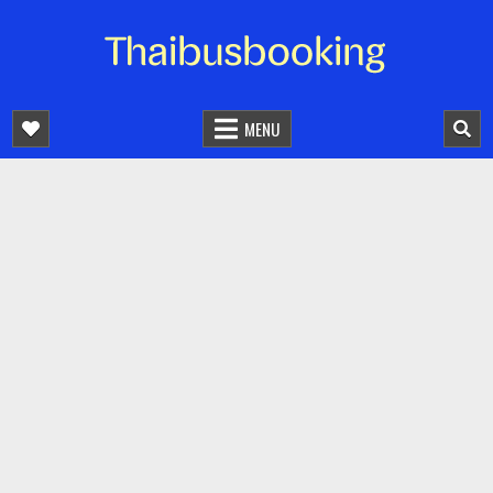
จองตั๋วรถออนไลน์ 24 ชั่วโมง
รถทัวร์ รถมินิบัส รถตู้
MENU