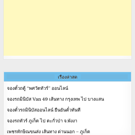
เรื่องล่าสุด
จองตั๋วถตู้ “พศวัตทัวร์” ออนไลน์
จองรถมินิบัส Van 49 เส้นทาง กรุงเทพ ไป บางแสน
จองตั๋วรถมินิบัสออนไลน์ ยืนยันตั๋วทันที
จองรถทัวร์ ภูเก็ต ไป ตะกั่วป่า จ.พังงา
เพชรทักษิณขนส่ง เส้นทาง ด่านนอก – ภูเก็ต